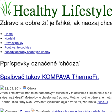
Zdravo a dobre žiť je ľahké, ak naozaj chc
Home
Kontakt
Privacy policy
Používanie cookies
Zásady ochrany osobných údajov
Ppríspevky označené ‘chôdza’
Spaľovač tukov KOMPAVA ThermoFit
22. 09. 2014
Olinka
Zmenili ste stravu, trápite sa namáhavým cvičením v telocvični a tuku sa nie a nie 
stúpa, než klesá? Možno by to chcelo malú pomoc. Možno nového trénera. A možn
ThermoFit do firmy KOMPAVA som vyskúšala aj ja a verte mi, zabralo to.
(viac…)
V kategórii
Zdravie
Označenie:
chôdza
,
chudnutie
,
kondícia
,
pohyb
,
šport
,
t