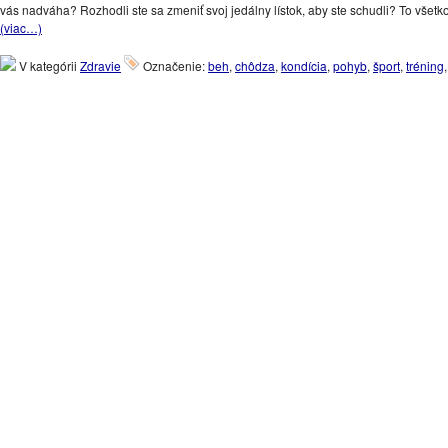
vás nadváha? Rozhodli ste sa zmeniť svoj jedálny lístok, aby ste schudli? To všetko
(viac…)
V kategórii
Zdravie
Označenie:
beh
,
chôdza
,
kondícia
,
pohyb
,
šport
,
tréning