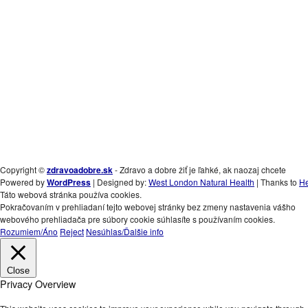
Copyright ©
zdravoadobre.sk
- Zdravo a dobre žiť je ľahké, ak naozaj chcete
Powered by
WordPress
| Designed by:
West London Natural Health
| Thanks to
He
Táto webová stránka používa cookies.
Pokračovaním v prehliadaní tejto webovej stránky bez zmeny nastavenia vášho
webového prehliadača pre súbory cookie súhlasíte s používaním cookies.
Rozumiem/Áno
Reject
Nesúhlas/Ďalšie info
Close
Privacy Overview