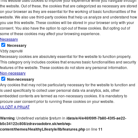
This website uses cookies to improve your experience while you navigate through
the website. Out of these, the cookies that are categorized as necessary are stored
on your browser as they are essential for the working of basic functionalities of the
website. We also use third-party cookies that help us analyze and understand how
you use this website. These cookies will be stored in your browser only with your
consent. You also have the option to opt-out of these cookies. But opting out of
some of these cookies may affect your browsing experience.
Necessary
Necessary
Vždy zapnuté
Necessary cookies are absolutely essential for the website to function properly.
This category only includes cookies that ensures basic functionalities and security
features of the website. These cookies do not store any personal information.
Non-necessary
Non-necessary
Any cookies that may not be particularly necessary for the website to function and
is used specifically to collect user personal data via analytics, ads, other
embedded contents are termed as non-necessary cookies. It is mandatory to
procure user consent prior to running these cookies on your website.
ULOŽIŤ A PRIJAŤ
Warning
: Undefined variable $return in
/data/e/4/e46f09ff-7b80-43f5-ae22-
b5c34122c808/zdravoadobre.sk/web/wp-
content/themes/HealthyLifestyle/lib/features.php
on line
11