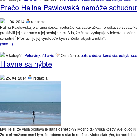
Prečo Halina Pawlowská nemôže schudnú
1. 06. 2014
redakcia
Halina Pawlowská je známa česká moderátorka, zabávačka, herečka, spisovateľka a 
preslávili jej kilogramy a jej postoj k nim. A to, že často vystupuje v televízii s teór
schudnúť. Preslávil ju jej výrok: „Co bych snědla, abych zhubla“.
(viac…)
V kategórii
Potraviny
,
Zdravie
Označenie:
beh
,
chôdza
,
kondícia
,
pohyb
,
špo
Hlavne sa hýbte
25. 04. 2014
redakcia
Myslíte si, že vaša postava je daná geneticky? Možno tak výška kostry. Ale to, čo j
Za to si môžeme sami tým, čo robíme a ako to robíme. Alebo skôr tým, čo nerobíme. 